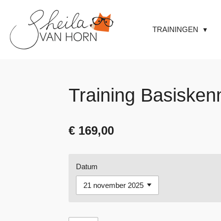
Ga
direct
TRAININGEN
naar
de
hoofdinhoud
Training Basiske
€ 169,00
Datum