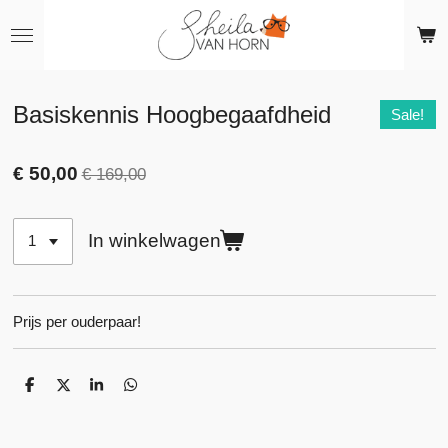
Ga
direct
naar
de
hoofdinhoud
Basiskennis Hoogbegaafdheid
Sale!
€ 50,00
€ 169,00
In winkelwagen
Prijs per ouderpaar!
D
D
S
D
e
e
h
e
l
e
a
l
e
l
r
e