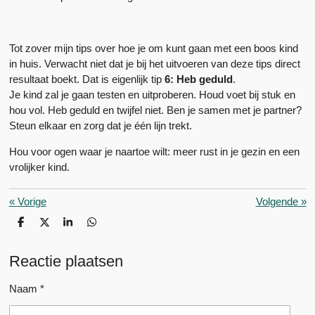
Tot zover mijn tips over hoe je om kunt gaan met een boos kind
in huis. Verwacht niet dat je bij het uitvoeren van deze tips direct
resultaat boekt. Dat is eigenlijk tip
6: Heb geduld
.
Je kind zal je gaan testen en uitproberen. Houd voet bij stuk en
hou vol. Heb geduld en twijfel niet. Ben je samen met je partner?
Steun elkaar en zorg dat je één lijn trekt.
Hou voor ogen waar je naartoe wilt: meer rust in je gezin en een
vrolijker kind.
«
Vorige
Volgende
»
D
D
S
D
e
e
h
e
l
e
a
l
e
l
r
e
Reactie plaatsen
n
e
n
Naam *